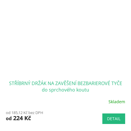
STŘÍBRNÝ DRŽÁK NA ZAVĚŠENÍ BEZBARIEROVÉ TYČE
do sprchového koutu
Skladem
Průměrné
hodnocení
od 185,12 Kč bez DPH
produktu
224 Kč
od
DETAIL
je
5,0
z