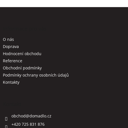
5
Z
hvězdiček.
á
p
a
Informace pro vás
t
O nás
í
Doprava
Hodnocení obchodu
Reference
Obchodní podmínky
Podmínky ochrany osobních údajů
Kontakty
Kontakt
obchod
@
domadlo.cz
+420 725 831 876