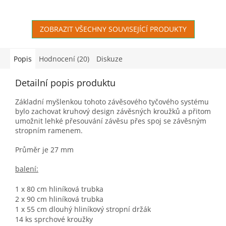
ZOBRAZIT VŠECHNY SOUVISEJÍCÍ PRODUKTY
Popis
Hodnocení (20)
Diskuze
Detailní popis produktu
Základní myšlenkou tohoto závěsového tyčového systému
bylo zachovat kruhový design závěsných kroužků a přitom
umožnit lehké přesouvání závěsu přes spoj se závěsným
stropním ramenem.
Průměr je 27 mm
balení:
1 x 80 cm hliníková trubka
2 x 90 cm hliníková trubka
1 x 55 cm dlouhý hliníkový stropní držák
14 ks sprchové kroužky