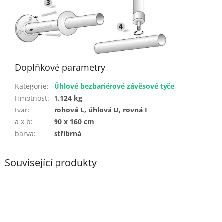
Doplňkové parametry
Kategorie
:
Úhlové bezbariérové závěsové tyče
Hmotnost
:
1.124 kg
tvar
:
rohová L, úhlová U, rovná I
a x b
:
90 x 160 cm
barva
:
stříbrná
Související produkty