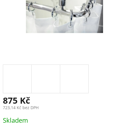
875 Kč
723,14 Kč bez DPH
Měrná
Skladem
cena: