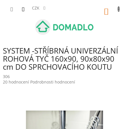
Přejít
na
CZK
NÁKUP
obsah
KOŠÍK
SYSTEM -STŘÍBRNÁ UNIVERZÁLNÍ
ROHOVÁ TYČ 160x90, 90x80x90
cm DO SPRCHOVACÍHO KOUTU
306
Průměrné
20 hodnocení
Podrobnosti hodnocení
hodnocení
produktu
je
5,0
z
5
hvězdiček.