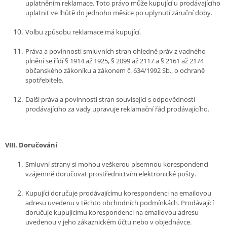
uplatněním reklamace. Toto právo může kupující u prodávajícího
uplatnit ve lhůtě do jednoho měsíce po uplynutí záruční doby.
Volbu způsobu reklamace má kupující.
Práva a povinnosti smluvních stran ohledně práv z vadného
plnění se řídí § 1914 až 1925, § 2099 až 2117 a § 2161 až 2174
občanského zákoníku a zákonem č. 634/1992 Sb., o ochraně
spotřebitele.
Další práva a povinnosti stran související s odpovědností
prodávajícího za vady upravuje reklamační řád prodávajícího.
VIII.
Doručování
Smluvní strany si mohou veškerou písemnou korespondenci
vzájemně doručovat prostřednictvím elektronické pošty.
Kupující doručuje prodávajícímu korespondenci na emailovou
adresu uvedenu v těchto obchodních podmínkách. Prodávající
doručuje kupujícímu korespondenci na emailovou adresu
uvedenou v jeho zákaznickém účtu nebo v objednávce.