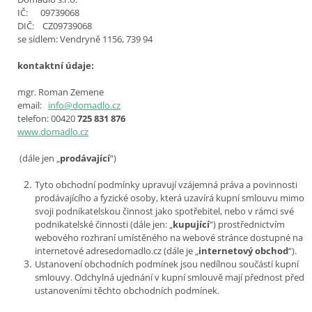
IČ:
09739068
DIČ: CZ
09739068
se sídlem: Vendryně 1156, 739 94
kontaktní údaje:
mgr. Roman Zemene
email:
info@domadlo.cz
telefon: 00420
725 831 876
www.domadlo.cz
(dále jen „
prodávající
“)
Tyto obchodní podmínky upravují vzájemná práva a povinnosti
prodávajícího a fyzické osoby, která uzavírá kupní smlouvu mimo
svoji podnikatelskou činnost jako spotřebitel, nebo v rámci své
podnikatelské činnosti (dále jen: „
kupující
“) prostřednictvím
webového rozhraní umístěného na webové stránce dostupné na
internetové adresedomadlo.cz (dále je „
internetový obchod
“).
Ustanovení obchodních podmínek jsou nedílnou součástí kupní
smlouvy. Odchylná ujednání v kupní smlouvě mají přednost před
ustanoveními těchto obchodních podmínek.