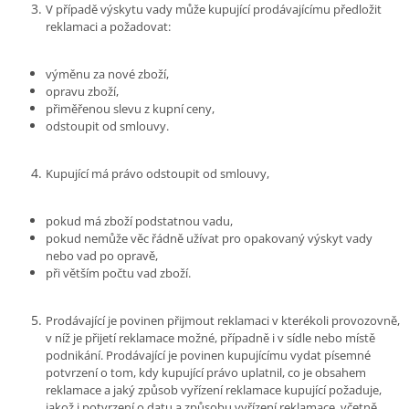
V případě výskytu vady může kupující prodávajícímu předložit
reklamaci a požadovat:
výměnu za nové zboží,
opravu zboží,
přiměřenou slevu z kupní ceny,
odstoupit od smlouvy.
Kupující má právo odstoupit od smlouvy,
pokud má zboží podstatnou vadu,
pokud nemůže věc řádně užívat pro opakovaný výskyt vady
nebo vad po opravě,
při větším počtu vad zboží.
Prodávající je povinen přijmout reklamaci v kterékoli provozovně,
v níž je přijetí reklamace možné, případně i v sídle nebo místě
podnikání. Prodávající je povinen kupujícímu vydat písemné
potvrzení o tom, kdy kupující právo uplatnil, co je obsahem
reklamace a jaký způsob vyřízení reklamace kupující požaduje,
jakož i potvrzení o datu a způsobu vyřízení reklamace, včetně