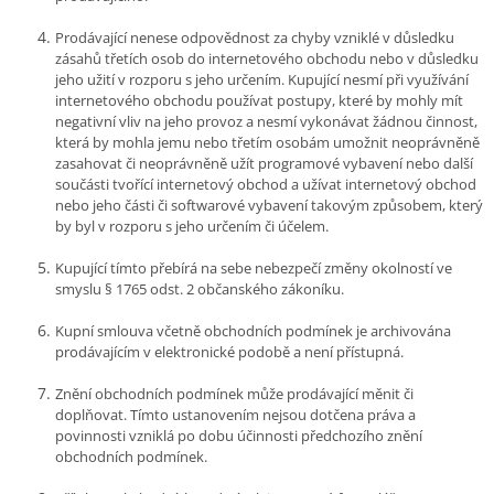
Prodávající nenese odpovědnost za chyby vzniklé v důsledku
zásahů třetích osob do internetového obchodu nebo v důsledku
jeho užití v rozporu s jeho určením. Kupující nesmí při využívání
internetového obchodu používat postupy, které by mohly mít
negativní vliv na jeho provoz a nesmí vykonávat žádnou činnost,
která by mohla jemu nebo třetím osobám umožnit neoprávněně
zasahovat či neoprávněně užít programové vybavení nebo další
součásti tvořící internetový obchod a užívat internetový obchod
nebo jeho části či softwarové vybavení takovým způsobem, který
by byl v rozporu s jeho určením či účelem.
Kupující tímto přebírá na sebe nebezpečí změny okolností ve
smyslu § 1765 odst. 2 občanského zákoníku.
Kupní smlouva včetně obchodních podmínek je archivována
prodávajícím v elektronické podobě a není přístupná.
Znění obchodních podmínek může prodávající měnit či
doplňovat. Tímto ustanovením nejsou dotčena práva a
povinnosti vzniklá po dobu účinnosti předchozího znění
obchodních podmínek.