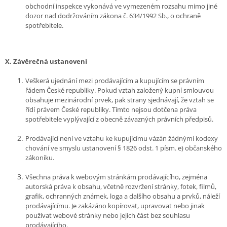
obchodní inspekce vykonává ve vymezeném rozsahu mimo jiné
dozor nad dodržováním zákona č. 634/1992 Sb., o ochraně
spotřebitele.
X.
Závěrečná ustanovení
Veškerá ujednání mezi prodávajícím a kupujícím se právním
řádem České republiky. Pokud vztah založený kupní smlouvou
obsahuje mezinárodní prvek, pak strany sjednávají, že vztah se
řídí právem České republiky. Tímto nejsou dotčena práva
spotřebitele vyplývající z obecně závazných právních předpisů.
Prodávající není ve vztahu ke kupujícímu vázán žádnými kodexy
chování ve smyslu ustanovení § 1826 odst. 1 písm. e) občanského
zákoníku.
Všechna práva k webovým stránkám prodávajícího, zejména
autorská práva k obsahu, včetně rozvržení stránky, fotek, filmů,
grafik, ochranných známek, loga a dalšího obsahu a prvků, náleží
prodávajícímu. Je zakázáno kopírovat, upravovat nebo jinak
používat webové stránky nebo jejich část bez souhlasu
prodávajícího.