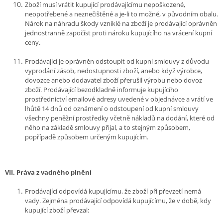
Zboží musí vrátit kupující prodávajícímu nepoškozené,
neopotřebené a neznečištěné a je-li to možné, v původním obalu.
Nárok na náhradu škody vzniklé na zboží je prodávající oprávněn
jednostranně započíst proti nároku kupujícího na vrácení kupní
ceny.
Prodávající je oprávněn odstoupit od kupní smlouvy z důvodu
vyprodání zásob, nedostupnosti zboží, anebo když výrobce,
dovozce anebo dodavatel zboží přerušil výrobu nebo dovoz
zboží. Prodávající bezodkladně informuje kupujícího
prostřednictví emailové adresy uvedené v objednávce a vrátí ve
lhůtě 14 dnů od oznámení o odstoupení od kupní smlouvy
všechny peněžní prostředky včetně nákladů na dodání, které od
něho na základě smlouvy přijal, a to stejným způsobem,
popřípadě způsobem určeným kupujícím.
VII.
Práva z vadného plnění
Prodávající odpovídá kupujícímu, že zboží při převzetí nemá
vady. Zejména prodávající odpovídá kupujícímu, že v době, kdy
kupující zboží převzal: