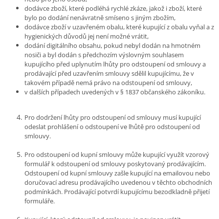
dodávce zboží, které podléhá rychlé zkáze, jakož i zboží, které
bylo po dodání nenávratně smíseno s jiným zbožím,
dodávce zboží v uzavřeném obalu, které kupující z obalu vyňal a z
hygienických důvodů jej není možné vrátit,
dodání digitálního obsahu, pokud nebyl dodán na hmotném
nosiči a byl dodán s předchozím výslovným souhlasem
kupujícího před uplynutím lhůty pro odstoupení od smlouvy a
prodávající před uzavřením smlouvy sdělil kupujícímu, že v
takovém případě nemá právo na odstoupení od smlouvy,
v dalších případech uvedených v § 1837 občanského zákoníku.
Pro dodržení lhůty pro odstoupení od smlouvy musí kupující
odeslat prohlášení o odstoupení ve lhůtě pro odstoupení od
smlouvy.
Pro odstoupení od kupní smlouvy může kupující využít vzorový
formulář k odstoupení od smlouvy poskytovaný prodávajícím.
Odstoupení od kupní smlouvy zašle kupující na emailovou nebo
doručovací adresu prodávajícího uvedenou v těchto obchodních
podmínkách. Prodávající potvrdí kupujícímu bezodkladně přijetí
formuláře.