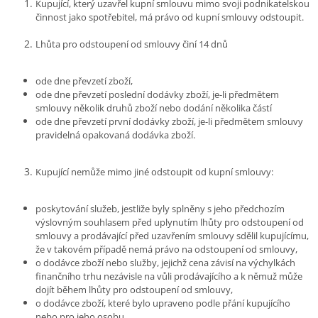
Kupující, který uzavřel kupní smlouvu mimo svoji podnikatelskou
činnost jako spotřebitel, má právo od kupní smlouvy odstoupit.
Lhůta pro odstoupení od smlouvy činí 14 dnů
ode dne převzetí zboží,
ode dne převzetí poslední dodávky zboží, je-li předmětem
smlouvy několik druhů zboží nebo dodání několika částí
ode dne převzetí první dodávky zboží, je-li předmětem smlouvy
pravidelná opakovaná dodávka zboží.
Kupující nemůže mimo jiné odstoupit od kupní smlouvy:
poskytování služeb, jestliže byly splněny s jeho předchozím
výslovným souhlasem před uplynutím lhůty pro odstoupení od
smlouvy a prodávající před uzavřením smlouvy sdělil kupujícímu,
že v takovém případě nemá právo na odstoupení od smlouvy,
o dodávce zboží nebo služby, jejichž cena závisí na výchylkách
finančního trhu nezávisle na vůli prodávajícího a k němuž může
dojít během lhůty pro odstoupení od smlouvy,
o dodávce zboží, které bylo upraveno podle přání kupujícího
nebo pro jeho osobu,