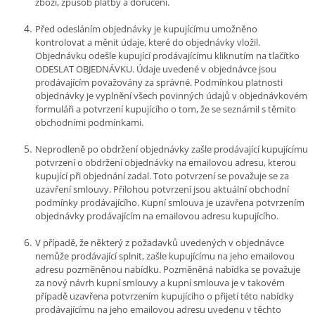
zboží, způsob platby a doručení.
Před odesláním objednávky je kupujícímu umožněno
kontrolovat a měnit údaje, které do objednávky vložil.
Objednávku odešle kupující prodávajícímu kliknutím na tlačítko
ODESLAT OBJEDNÁVKU. Údaje uvedené v objednávce jsou
prodávajícím považovány za správné. Podmínkou platnosti
objednávky je vyplnění všech povinných údajů v objednávkovém
formuláři a potvrzení kupujícího o tom, že se seznámil s těmito
obchodními podmínkami.
Neprodleně po obdržení objednávky zašle prodávající kupujícímu
potvrzení o obdržení objednávky na emailovou adresu, kterou
kupující při objednání zadal. Toto potvrzení se považuje se za
uzavření smlouvy. Přílohou potvrzení jsou aktuální obchodní
podmínky prodávajícího. Kupní smlouva je uzavřena potvrzením
objednávky prodávajícím na emailovou adresu kupujícího.
V případě, že některý z požadavků uvedených v objednávce
nemůže prodávající splnit, zašle kupujícímu na jeho emailovou
adresu pozměněnou nabídku. Pozměněná nabídka se považuje
za nový návrh kupní smlouvy a kupní smlouva je v takovém
případě uzavřena potvrzením kupujícího o přijetí této nabídky
prodávajícímu na jeho emailovou adresu uvedenu v těchto