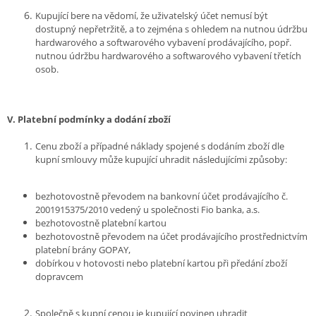
Kupující bere na vědomí, že uživatelský účet nemusí být
dostupný nepřetržitě, a to zejména s ohledem na nutnou údržbu
hardwarového a softwarového vybavení prodávajícího, popř.
nutnou údržbu hardwarového a softwarového vybavení třetích
osob.
V.
Platební podmínky a dodání zboží
Cenu zboží a případné náklady spojené s dodáním zboží dle
kupní smlouvy může kupující uhradit následujícími způsoby:
bezhotovostně převodem na bankovní účet prodávajícího č.
2001915375/2010 vedený u společnosti Fio banka, a.s.
bezhotovostně platební kartou
bezhotovostně převodem na účet prodávajícího prostřednictvím
platební brány GOPAY,
dobírkou v hotovosti nebo platební kartou při předání zboží
dopravcem
Společně s kupní cenou je kupující povinen uhradit