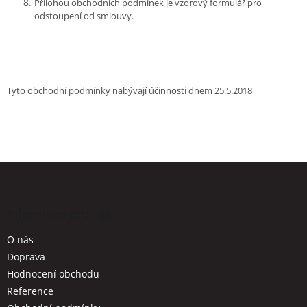
Přílohou obchodních podmínek je vzorový formulář pro
odstoupení od smlouvy.
Tyto obchodní podmínky nabývají účinnosti dnem 25.5.2018
Z
á
p
a
Informace pro vás
t
O nás
í
Doprava
Hodnocení obchodu
Reference