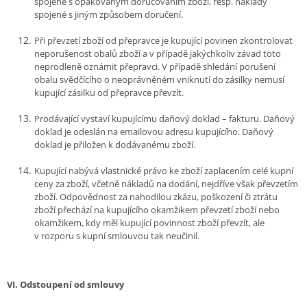
spojené s opakovaným doručováním zboží, resp. náklady
spojené s jiným způsobem doručení.
Při převzetí zboží od přepravce je kupující povinen zkontrolovat
neporušenost obalů zboží a v případě jakýchkoliv závad toto
neprodleně oznámit přepravci. V případě shledání porušení
obalu svědčícího o neoprávněném vniknutí do zásilky nemusí
kupující zásilku od přepravce převzít.
Prodávající vystaví kupujícímu daňový doklad – fakturu. Daňový
doklad je odeslán na emailovou adresu kupujícího. Daňový
doklad je přiložen k dodávanému zboží.
Kupující nabývá vlastnické právo ke zboží zaplacením celé kupní
ceny za zboží, včetně nákladů na dodání, nejdříve však převzetím
zboží. Odpovědnost za nahodilou zkázu, poškození či ztrátu
zboží přechází na kupujícího okamžikem převzetí zboží nebo
okamžikem, kdy měl kupující povinnost zboží převzít, ale
v rozporu s kupní smlouvou tak neučinil.
VI.
Odstoupení od smlouvy