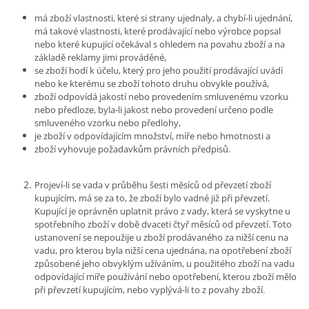
má zboží vlastnosti, které si strany ujednaly, a chybí-li ujednání,
má takové vlastnosti, které prodávající nebo výrobce popsal
nebo které kupující očekával s ohledem na povahu zboží a na
základě reklamy jimi prováděné,
se zboží hodí k účelu, který pro jeho použití prodávající uvádí
nebo ke kterému se zboží tohoto druhu obvykle používá,
zboží odpovídá jakostí nebo provedením smluvenému vzorku
nebo předloze, byla-li jakost nebo provedení určeno podle
smluveného vzorku nebo předlohy,
je zboží v odpovídajícím množství, míře nebo hmotnosti a
zboží vyhovuje požadavkům právních předpisů.
Projeví-li se vada v průběhu šesti měsíců od převzetí zboží
kupujícím, má se za to, že zboží bylo vadné již při převzetí.
Kupující je oprávněn uplatnit právo z vady, která se vyskytne u
spotřebního zboží v době dvaceti čtyř měsíců od převzetí. Toto
ustanovení se nepoužije u zboží prodávaného za nižší cenu na
vadu, pro kterou byla nižší cena ujednána, na opotřebení zboží
způsobené jeho obvyklým užíváním, u použitého zboží na vadu
odpovídající míře používání nebo opotřebení, kterou zboží mělo
při převzetí kupujícím, nebo vyplývá-li to z povahy zboží.