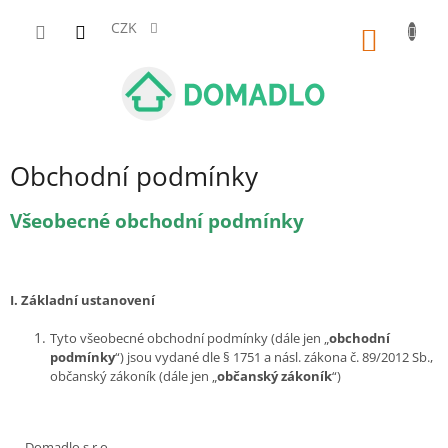
Přejít
na
CZK
NÁKUP
obsah
KOŠÍK
Obchodní podmínky
Všeobecné obchodní podmínky
I.
Základní ustanovení
Tyto všeobecné obchodní podmínky (dále jen „
obchodní
podmínky
“) jsou vydané dle § 1751 a násl. zákona č. 89/2012 Sb.,
občanský zákoník (dále jen „
občanský zákoník
“)
Domadlo s.r.o.