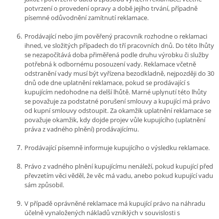
potvrzení o provedení opravy a době jejího trvání, případně
písemné odůvodnění zamítnutí reklamace.
Prodávající nebo jím pověřený pracovník rozhodne o reklamaci
ihned, ve složitých případech do tří pracovních dnů. Do této lhůty
se nezapočítává doba přiměřená podle druhu výrobku či služby
potřebná k odbornému posouzení vady. Reklamace včetně
odstranění vady musí být vyřízena bezodkladně, nejpozději do 30
dnů ode dne uplatnění reklamace, pokud se prodávající s
kupujícím nedohodne na delší lhůtě. Marné uplynutí této lhůty
se považuje za podstatné porušení smlouvy a kupující má právo
od kupní smlouvy odstoupit. Za okamžik uplatnění reklamace se
považuje okamžik, kdy dojde projev vůle kupujícího (uplatnění
práva z vadného plnění) prodávajícímu.
Prodávající písemně informuje kupujícího o výsledku reklamace.
Právo z vadného plnění kupujícímu nenáleží, pokud kupující před
převzetím věci věděl, že věc má vadu, anebo pokud kupující vadu
sám způsobil.
V případě oprávněné reklamace má kupující právo na náhradu
účelně vynaložených nákladů vzniklých v souvislosti s