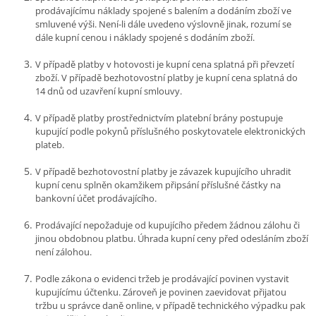
prodávajícímu náklady spojené s balením a dodáním zboží ve
smluvené výši. Není-li dále uvedeno výslovně jinak, rozumí se
dále kupní cenou i náklady spojené s dodáním zboží.
V případě platby v hotovosti je kupní cena splatná při převzetí
zboží. V případě bezhotovostní platby je kupní cena splatná do
14 dnů od uzavření kupní smlouvy.
V případě platby prostřednictvím platební brány postupuje
kupující podle pokynů příslušného poskytovatele elektronických
plateb.
V případě bezhotovostní platby je závazek kupujícího uhradit
kupní cenu splněn okamžikem připsání příslušné částky na
bankovní účet prodávajícího.
Prodávající nepožaduje od kupujícího předem žádnou zálohu či
jinou obdobnou platbu. Úhrada kupní ceny před odesláním zboží
není zálohou.
Podle zákona o evidenci tržeb je prodávající povinen vystavit
kupujícímu účtenku. Zároveň je povinen zaevidovat přijatou
tržbu u správce daně online, v případě technického výpadku pak