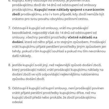
Kupující, který odstoupil od smlouvy, je povinen vrátit
prodávajícímu zboží do 14 dnů od odstoupení od smlouvy
prodávajícímu.
Kupující nese náklady spojené s navrácením
zboží
prodávajícímu, a to i v tom případě, kdy zboží nemůže být
vráceno pro svou povahu obvyklou poštovní cestou.
Odstoupí-li kupující od smlouvy, vrátí mu prodávající
bezodkladně, nejpozději však do 14 dnů od odstoupení od
smlouvy, všechny peněžní prostředky
včetně nákladů na
dodání
, které od něho přijal, a to stejným způsobem. Prodávající
vrátí kupujícímu přijaté peněžení prostředky jiným způsobem jen
tehdy, pokud s tím kupující souhlasí a pokud mu tím nevzniknou
další náklady.
Jestliže kupující zvolil jiný, než nejlevnější způsob dodání zboží,
který prodávající nabízí, vrátí prodávající kupujícímu náklady na
dodání zboží ve výši odpovídající nejlevnějšímu nabízenému
způsobu dodání zboží.
Odstoupí-li kupující od kupní smlouvy, není prodávající povinen
vrátit přijaté peněžní prostředky kupujícímu dříve, než mu
kupující zboží předá nebo prokáže, že zboží prodávajícímu
odeslal.