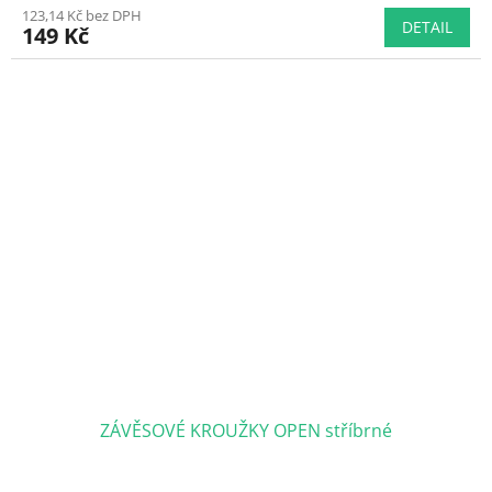
123,14 Kč bez DPH
produktu
DETAIL
149 Kč
je
5,0
z
5
hvězdiček.
ZÁVĚSOVÉ KROUŽKY OPEN stříbrné