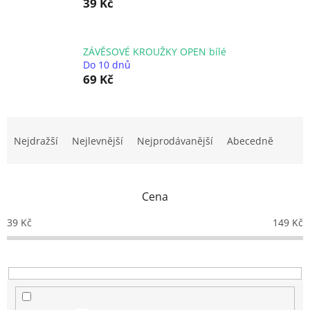
39 Kč
ZÁVĚSOVÉ KROUŽKY OPEN bílé
Do 10 dnů
69 Kč
Ř
a
Nejdražší
Nejlevnější
Nejprodávanější
Abecedně
z
e
n
Cena
í
p
39
Kč
149
Kč
r
o
d
u
k
t