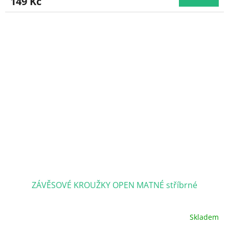
149 Kč
ZÁVĚSOVÉ KROUŽKY OPEN MATNÉ stříbrné
Skladem
Průměrné
hodnocení