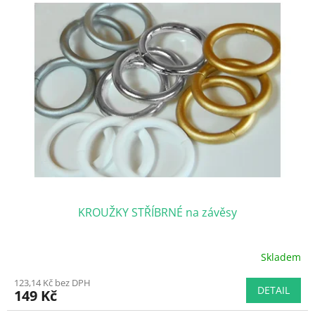
5
hvězdiček.
KROUŽKY STŘÍBRNÉ na závěsy
Skladem
Průměrné
hodnocení
123,14 Kč bez DPH
produktu
DETAIL
149 Kč
je
5,0