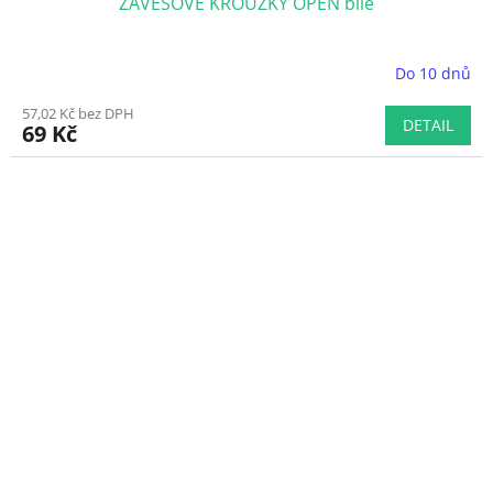
ZÁVĚSOVÉ KROUŽKY OPEN bílé
Do 10 dnů
Průměrné
hodnocení
57,02 Kč bez DPH
produktu
DETAIL
69 Kč
je
5,0
z
5
hvězdiček.