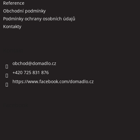
Reference
y
Obchodní podmínky
v
ý
Podmínky ochrany osobních údajů
p
Kontakty
i
s
u
Kontakt
obchod
@
domadlo.cz
+420 725 831 876
https://www.facebook.com/domadlo.cz
Facebook