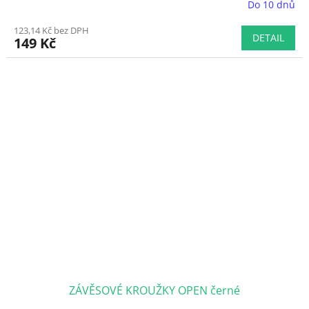
Do 10 dnů
Průměrné
hodnocení
123,14 Kč bez DPH
produktu
DETAIL
149 Kč
je
5,0
z
5
hvězdiček.
ZÁVĚSOVÉ KROUŽKY OPEN černé