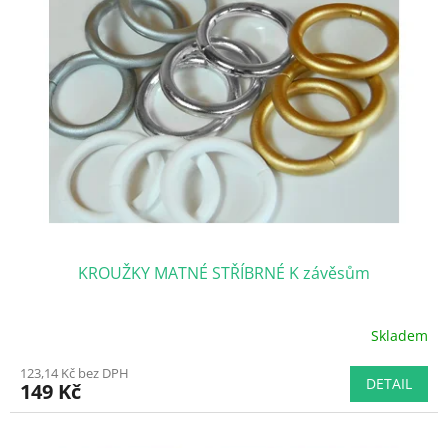
i
s
p
r
o
d
u
k
t
ů
KROUŽKY MATNÉ STŘÍBRNÉ K závěsům
Skladem
Průměrné
hodnocení
123,14 Kč bez DPH
produktu
DETAIL
149 Kč
je
3,0
z