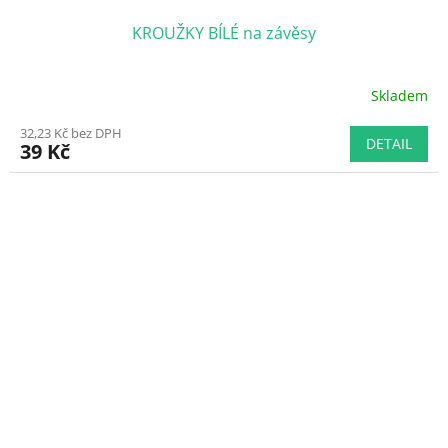
KROUŽKY BÍLÉ na závěsy
Skladem
Průměrné
hodnocení
32,23 Kč bez DPH
produktu
DETAIL
39 Kč
je
5,0
z
5
hvězdiček.