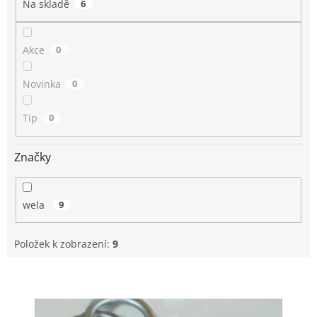
Na skladě
6
ů
Akce
0
Novinka
0
Tip
0
Značky
wela
9
Položek k zobrazení:
9
V
ý
p