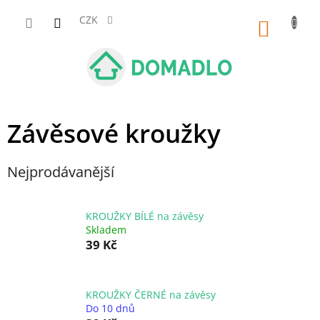
Přejít
na
CZK
NÁKUP
obsah
KOŠÍK
Závěsové kroužky
Nejprodávanější
KROUŽKY BÍLÉ na závěsy
Skladem
39 Kč
KROUŽKY ČERNÉ na závěsy
Do 10 dnů