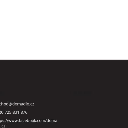
kt
Facebook
chod
@
domadlo.cz
20 725 831 876
tps://www.facebook.com/doma
.cz