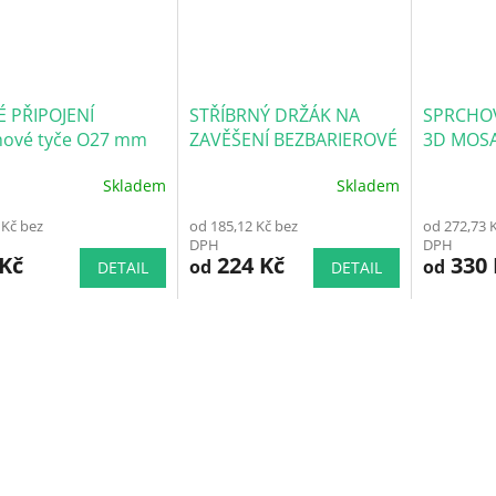
É PŘIPOJENÍ
STŘÍBRNÝ DRŽÁK NA
SPRCHOV
hové tyče O27 mm
ZAVĚŠENÍ BEZBARIEROVÉ
3D MOSA
rné
TYČE do sprchového
Skladem
Skladem
koutu
Průměrné
Průměrné
hodnocení
hodnocen
 Kč bez
od 185,12 Kč bez
od 272,73 
produktu
produktu
DPH
DPH
je
je
 Kč
224 Kč
330 
od
od
DETAIL
DETAIL
5,0
5,0
z
z
5
5
hvězdiček.
hvězdiček