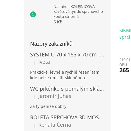
Na míru - KOLEJNICOVÁ
závěsová tyč do sprchového
koutu stříbrná
5 Kč
ŠIKM
sprc
Názory zákazníků
stříb
SYSTEM U 70 x 165 x 70 cm -trojstranná STŘÍBRNÁ bezbariérová tyč do sprchového koutu
219,01
Iveta
|
Hodnocení produktu je 5 z 5 hvězdiček.
DPH
265
Praktické, levné a rychlé řešení tam,
kde nelze umístit skleněnou...
WC prkénko s pomalým sklápěním Estiva 3 Polypropylen
Jaromír Juhas
|
Hodnocení produktu je 5 z 5 hvězdiček.
Za ty peníze dobrý
ROLETA SPRCHOVÁ 3D MOSAIC STANDARD
Renata Černá
|
Hodnocení produktu je 5 z 5 hvězdiček.