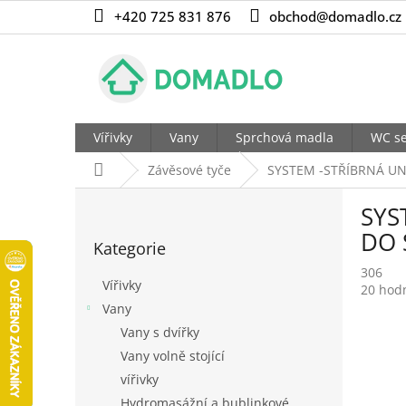
Přejít
+420 725 831 876
obchod@domadlo.cz
na
obsah
Vířivky
Vany
Sprchová madla
WC se
Domů
Závěsové tyče
SYSTEM -STŘÍBRNÁ UN
P
SYS
o
Přeskočit
s
DO 
Kategorie
kategorie
t
306
r
Vířivky
Průměr
20 hod
a
hodnoc
Vany
n
produk
Vany s dvířky
n
je
í
Vany volně stojící
5,0
p
z
vířivky
5
a
Hydromasážní a bublinkové