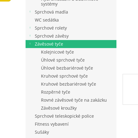
hvězdič
n
systémy
e
Sprchová madla
l
WC sedátka
Sprchové rolety
Sprchové závěsy
Závěsové tyče
Kolejnicové tyče
Úhlové sprchové tyče
Úhlové bezbariérové tyče
Kruhové sprchové tyče
Kruhové bezbariérové tyče
Rozpěrné tyče
Rovné závěsové tyče na zakázku
Závěsové kroužky
Sprchové teleskopické police
Fitness vybavení
Sušáky