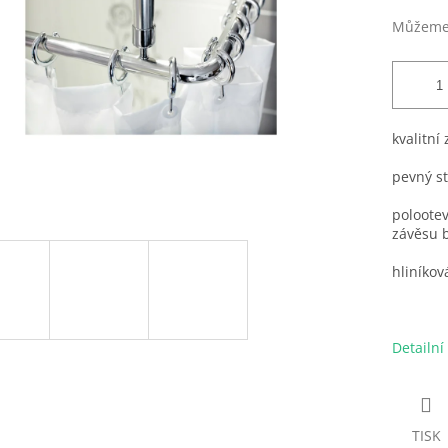
ek.
Můžeme 
kvalitní
pevný st
poloote
závěsu b
hliníková
Detailní
TISK