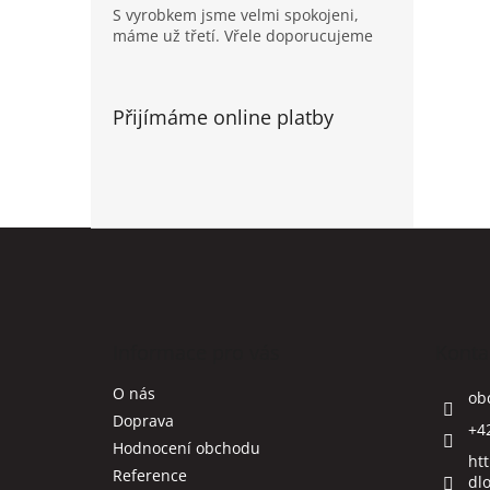
S vyrobkem jsme velmi spokojeni,
máme už třetí. Vřele doporucujeme
Přijímáme online platby
Z
á
p
a
t
Informace pro vás
Konta
í
O nás
ob
Doprava
+4
Hodnocení obchodu
ht
Reference
dlo