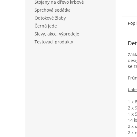
Stojany na dřevo krbové
Sprchová sedátka
Odtokové žlaby
Popi
Černá jede
Slevy, akce, výprodeje
Testovací produkty
Det
Zákl
desi
se 
Prů
bale
1 x 
2 x 
1 x 
14 k
2 x 
2 x 