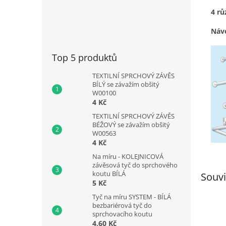
4 rů
Návo
Top 5 produktů
TEXTILNÍ SPRCHOVÝ ZÁVĚS
BÍLÝ se závažím obšitý
W00100
4 Kč
TEXTILNÍ SPRCHOVÝ ZÁVĚS
BÉŽOVÝ se závažím obšitý
W00563
4 Kč
Na míru - KOLEJNICOVÁ
závěsová tyč do sprchového
koutu BÍLÁ
Souvi
5 Kč
Tyč na míru SYSTEM - BÍLÁ
bezbariérová tyč do
sprchovacího koutu
4,60 Kč