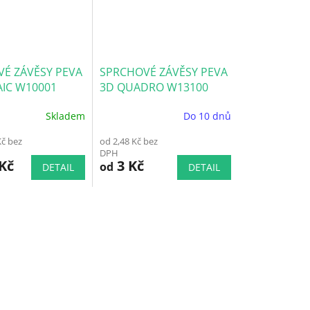
É ZÁVĚSY PEVA
SPRCHOVÉ ZÁVĚSY PEVA
IC W10001
3D QUADRO W13100
Skladem
Do 10 dnů
Průměrné
í
hodnocení
Kč bez
od 2,48 Kč bez
produktu
DPH
je
Kč
3 Kč
od
DETAIL
DETAIL
5,0
z
5
.
hvězdiček.