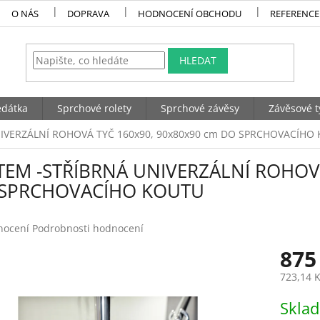
O NÁS
DOPRAVA
HODNOCENÍ OBCHODU
REFERENCE
HLEDAT
dátka
Sprchové rolety
Sprchové závěsy
Závěsové t
IVERZÁLNÍ ROHOVÁ TYČ 160x90, 90x80x90 cm DO SPRCHOVACÍHO
TEM -STŘÍBRNÁ UNIVERZÁLNÍ ROHOVÁ
SPRCHOVACÍHO KOUTU
né
nocení
Podrobnosti hodnocení
ení
875
tu
723,14 
Měrná
Skla
cena: