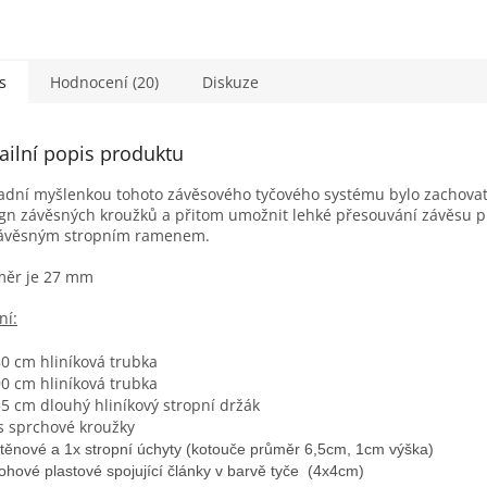
s
Hodnocení (20)
Diskuze
ailní popis produktu
adní myšlenkou tohoto závěsového tyčového systému bylo zachova
gn závěsných kroužků a přitom umožnit lehké přesouvání závěsu p
závěsným stropním ramenem.
měr je 27 mm
ní:
80 cm hliníková trubka
90 cm hliníková trubka
55 cm dlouhý hliníkový stropní držák
s sprchové kroužky
stěnové a 1x stropní úchyty (kotouče průměr 6,5cm, 1cm výška)
rohové plastové spojující články v barvě tyče (4x4cm)