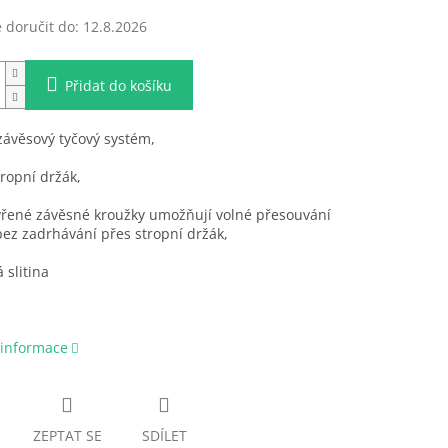
doručit do:
12.8.2026
Přidat do košíku
 závěsový tyčový systém,
ropní držák,
vřené závěsné kroužky umožňují volné přesouvání
ez zadrhávání přes stropní držák,
 slitina
 informace
ZEPTAT SE
SDÍLET