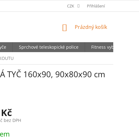
OBCHODNÍ PODMÍNKY
CZK
PODMÍNKY OCHRANY OSOBNÍCH ÚDA
Přihlášení
NÁKUPNÍ
Prázdný košík
KOŠÍK
yče
Sprchové teleskopické police
Fitness vybavení
 KOUTU
 TYČ 160x90, 90x80x90 cm
 Kč
Kč bez DPH
dem