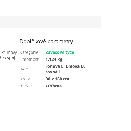
Doplňkové parametry
t kruhový
Kategorie
:
Závěsové tyče
řes spoj
Hmotnost
:
1.124 kg
rohová L, úhlová U,
tvar
:
rovná I
a x b
:
90 x 160 cm
barva
:
stříbrná