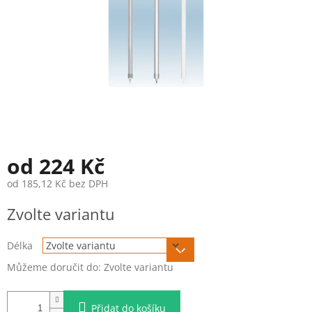
od
224 Kč
od
185,12 Kč
bez DPH
Měrná
Zvolte variantu
cena:
Délka
Můžeme doručit do:
Zvolte variantu
Přidat do košíku