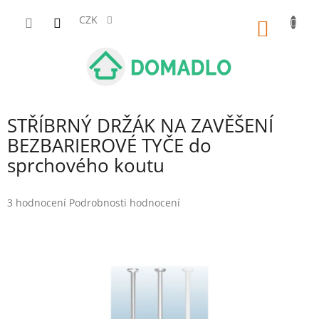
Přejít
na
CZK
NÁKUP
obsah
KOŠÍK
STŘÍBRNÝ DRŽÁK NA ZAVĚŠENÍ
BEZBARIEROVÉ TYČE do
sprchového koutu
Průměrné
3 hodnocení
Podrobnosti hodnocení
hodnocení
produktu
je
5,0
z
5
hvězdiček.