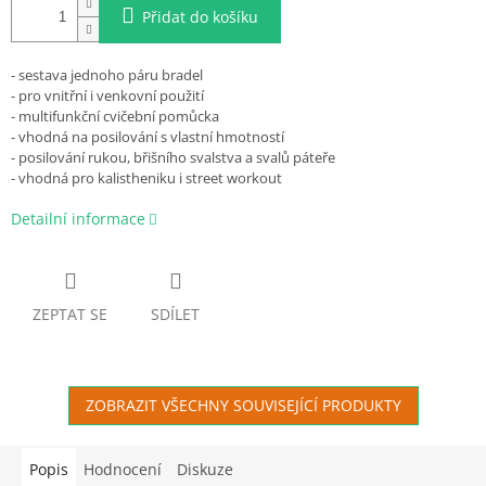
Přidat do košíku
- sestava jednoho páru bradel
- pro vnitřní i venkovní použití
- multifunkční cvičební pomůcka
- vhodná na posilování s vlastní hmotností
-
posilování rukou, břišního svalstva a svalů páteře
- vhodná pro kalistheniku i street workout
Detailní informace
ZEPTAT SE
SDÍLET
ZOBRAZIT VŠECHNY SOUVISEJÍCÍ PRODUKTY
Popis
Hodnocení
Diskuze