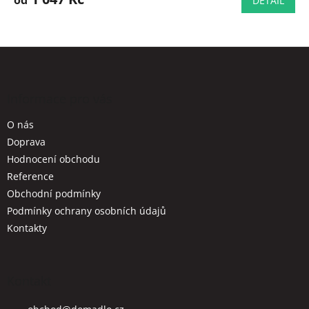
DETAIL
Z
á
p
a
Informace pro vás
t
O nás
í
Doprava
Hodnocení obchodu
Reference
Obchodní podmínky
Podmínky ochrany osobních údajů
Kontakty
Kontakt