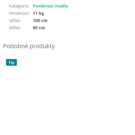
Kategorie
:
Posilovací madla
Hmotnost
:
11 kg
výška
:
100 cm
délka
:
80 cm
Tip