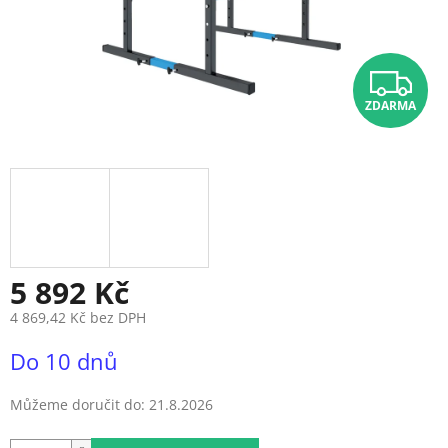
Z
ZDARMA
D
A
R
M
A
5 892 Kč
4 869,42 Kč bez DPH
Měrná
Do 10 dnů
cena:
Můžeme doručit do:
21.8.2026