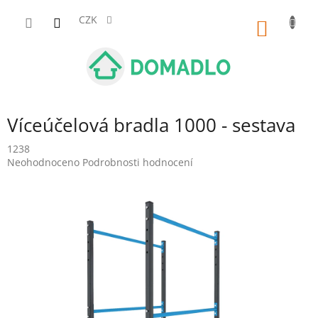
Přejít
na
CZK
NÁKUP
obsah
KOŠÍK
Víceúčelová bradla 1000 - sestava
1238
Průměrné
Neohodnoceno
Podrobnosti hodnocení
hodnocení
produktu
je
0,0
z
5
hvězdiček.