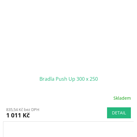
Bradla Push Up 300 x 250
Skladem
Průměrné
hodnocení
835,54 Kč bez DPH
produktu
DETAIL
1 011 Kč
je
5,0
z
5