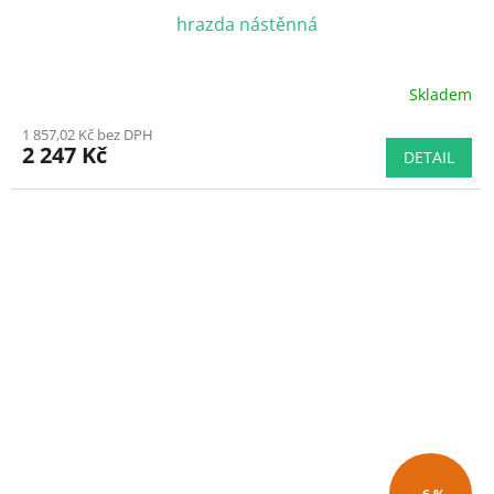
hrazda nástěnná
Skladem
Průměrné
hodnocení
1 857,02 Kč bez DPH
produktu
2 247 Kč
DETAIL
je
5,0
z
5
hvězdiček.