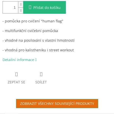
Přidat do košíku
- pomůcka pro cvičení "human flag"
- multifunkční cvičební pomůcka
- vhodné na posilování s vlastní hmotností
- vhodná pro kalistheniku i street workout
Detailní informace
ZEPTAT SE
SDÍLET
ZOBRAZIT VŠECHNY SOUVISEJÍCÍ PRODUKTY