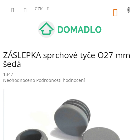
Přejít
na
CZK
NÁKUP
obsah
KOŠÍK
ZÁSLEPKA sprchové tyče O27 mm
šedá
1347
Průměrné
Neohodnoceno
Podrobnosti hodnocení
hodnocení
produktu
je
0,0
z
5
hvězdiček.