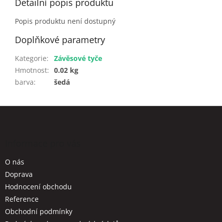
Detailní popis produktu
Popis produktu není dostupný
Doplňkové parametry
Kategorie
:
Závěsové tyče
Hmotnost
:
0.02 kg
barva
:
šedá
Z
á
p
a
Informace pro vás
t
O nás
í
Doprava
Hodnocení obchodu
Reference
Obchodní podmínky