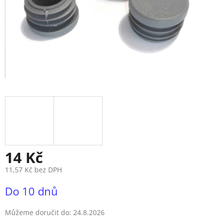
14 Kč
11,57 Kč bez DPH
Měrná
Do 10 dnů
cena:
Můžeme doručit do:
24.8.2026