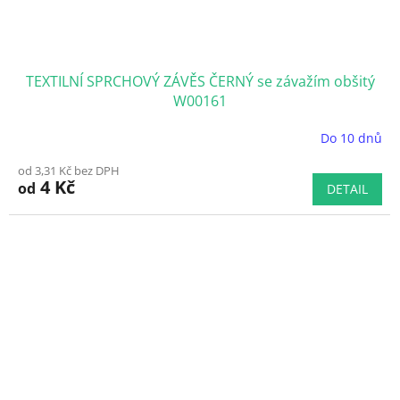
TEXTILNÍ SPRCHOVÝ ZÁVĚS ČERNÝ se závažím obšitý
W00161
Do 10 dnů
Průměrné
hodnocení
od 3,31 Kč bez DPH
produktu
4 Kč
od
DETAIL
je
5,0
z
5
hvězdiček.