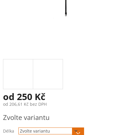
od
250 Kč
od
206,61 Kč
bez DPH
Měrná
Zvolte variantu
cena:
Délka