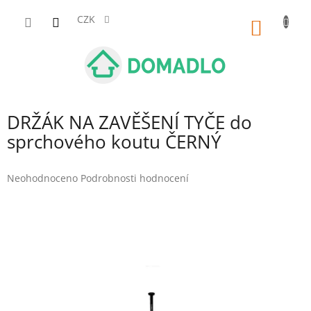
Přejít
na
CZK
NÁKUP
obsah
KOŠÍK
DRŽÁK NA ZAVĚŠENÍ TYČE do
sprchového koutu ČERNÝ
Průměrné
Neohodnoceno
Podrobnosti hodnocení
hodnocení
produktu
je
0,0
z
5
hvězdiček.