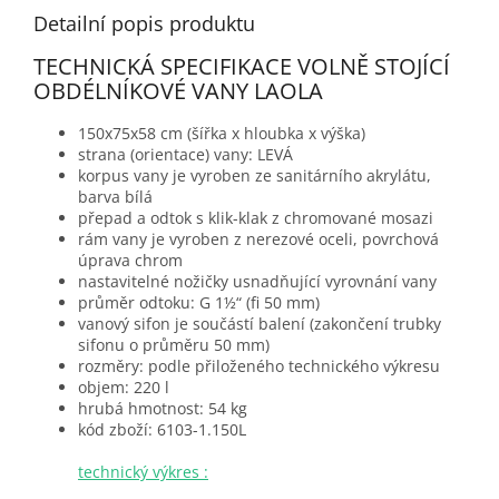
Detailní popis produktu
TECHNICKÁ SPECIFIKACE VOLNĚ STOJÍCÍ
OBDÉLNÍKOVÉ VANY LAOLA
150x75x58 cm (šířka x hloubka x výška)
strana (orientace) vany: LEVÁ
korpus vany je vyroben ze sanitárního akrylátu,
barva bílá
přepad a odtok s klik-klak z chromované mosazi
rám vany je vyroben z nerezové oceli, povrchová
úprava chrom
nastavitelné nožičky usnadňující vyrovnání vany
průměr odtoku: G 1½“ (fi 50 mm)
vanový sifon je součástí balení (zakončení trubky
sifonu o průměru 50 mm)
rozměry: podle přiloženého technického výkresu
objem: 220 l
hrubá hmotnost: 54 kg
kód zboží:
6103-1.150L
technický výkres :