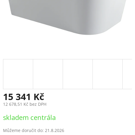
15 341 Kč
12 678,51 Kč bez DPH
Měrná
skladem centrála
cena:
Můžeme doručit do:
21.8.2026