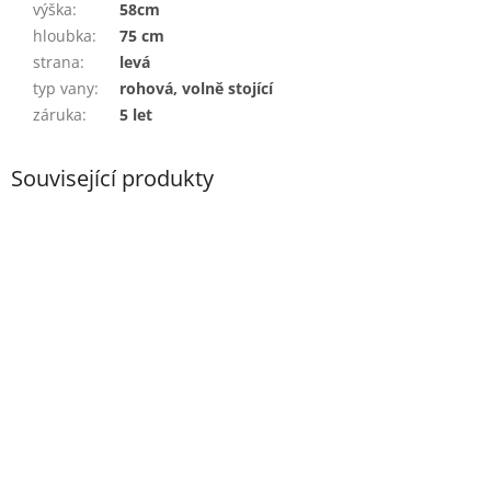
výška
:
58cm
hloubka
:
75 cm
strana
:
levá
typ vany
:
rohová, volně stojící
záruka
:
5 let
Související produkty