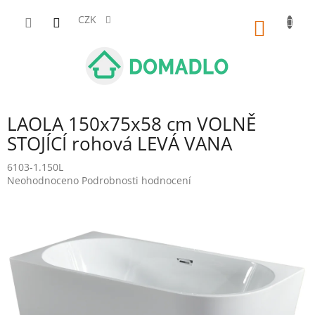
Přejít
na
CZK
NÁKUP
obsah
KOŠÍK
LAOLA 150x75x58 cm VOLNĚ
STOJÍCÍ rohová LEVÁ VANA
6103-1.150L
Průměrné
Neohodnoceno
Podrobnosti hodnocení
hodnocení
produktu
je
0,0
z
5
hvězdiček.