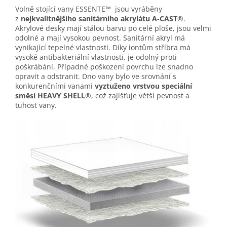
Volně stojící vany ESSENTE™ jsou vyráběny
z
nejkvalitnějšího
sanitárního akrylátu A-CAST
®.
Akrylové desky mají stálou barvu po celé ploše, jsou velmi
odolné a mají vysokou pevnost. Sanitární akryl má
vynikající tepelné vlastnosti. Díky iontům stříbra má
vysoké antibakteriální vlastnosti, je odolný proti
poškrábání. Případné poškození povrchu lze snadno
opravit a odstranit. Dno vany bylo ve srovnání s
konkurenčními vanami
vyztuženo vrstvou speciální
směsi HEAVY SHELL
®, což zajišťuje větší pevnost a
tuhost vany.