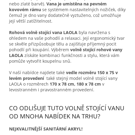
nebo zlaté barvě).
Vana je umístěna na pevném
kovovém rámu
se systémem nastavitelných nožiček, díky
čemuž je dno vany dodatečně vyztuženo, což umožňuje
její větší zatížitelnost.
Rohová volně stojící vana LAOLA
byla navržena s
ohledem na vaše pohodlí a relaxaci. Její ergonomický tvar
se skvěle přizpůsobuje tělu a zajišťuje příjemný pocit
pohodlí při koupání. Výběrem
volně stojící rohové vany
LAOLA
získáte kombinaci funkčnosti a stylu, která vám
pomůže vytvořit koupelnu snů.
V naší nabídce najdete také
vedle rozměru 150 x 75 v
levém provedení
také stejný model volně stojící vany
LAOLA o rozměrech
170 x 78 cm, 180 x 78 cm
v
levostranném i pravostranném provedení
.
CO ODLIŠUJE TUTO VOLNĚ STOJÍCÍ VANU
OD MNOHA NABÍDEK NA TRHU?
NEJKVALITNĚJŠÍ SANITÁRNÍ AKRYL!