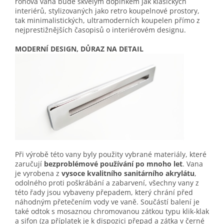
rohová vana bude skvělým doplňkem jak klasických
interiérů, stylizovaných jako retro koupelnové prostory,
tak minimalistických, ultramoderních koupelen přímo z
nejprestižnějších časopisů o interiérovém designu.
MODERNÍ DESIGN, DŮRAZ NA DETAIL
Při výrobě této vany byly použity vybrané materiály, které
zaručují
bezproblémové používání po mnoho let
. Vana
je vyrobena z
vysoce kvalitního sanitárního akrylátu
,
odolného proti poškrábání a zabarvení, všechny vany z
této řady jsou vybaveny přepadem, který chrání před
náhodným přetečením vody ve vaně. Součástí balení je
také odtok s mosaznou chromovanou zátkou typu klik-klak
a sifon (za příplatek je k dispozici přepad a zátka v černé