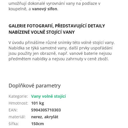
umožňují dokonalé vyrovnání vany na podlaze v
koupelně, a
vanový sifon
.
GALERIE FOTOGRAFIÍ, PŘEDSTAVUJÍCÍ DETAILY
NABÍZENÉ VOLNĚ STOJÍCÍ VANY
V úvodu přinášíme různé snímky této volně stojící vany.
Nabídka se týká samotné vany, další prvky uspořádání
jsou použity jen obrazně, např. vanové baterie nejsou
předmětem nabídky a nejsou zahrnuty v ceně zboží.
Doplňkové parametry
Kategorie
:
Vany volně stojící
Hmotnost
:
101 kg
EAN
:
5904305710303
materiál
:
nerez, akrylát
šířka
:
150cm