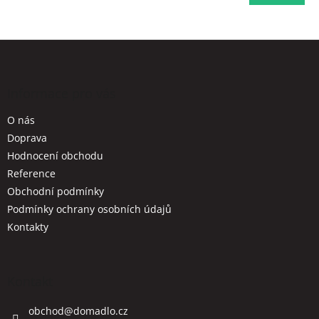
Z
á
p
a
Informace pro vás
t
O nás
í
Doprava
Hodnocení obchodu
Reference
Obchodní podmínky
Podmínky ochrany osobních údajů
Kontakty
Kontakt
obchod
@
domadlo.cz