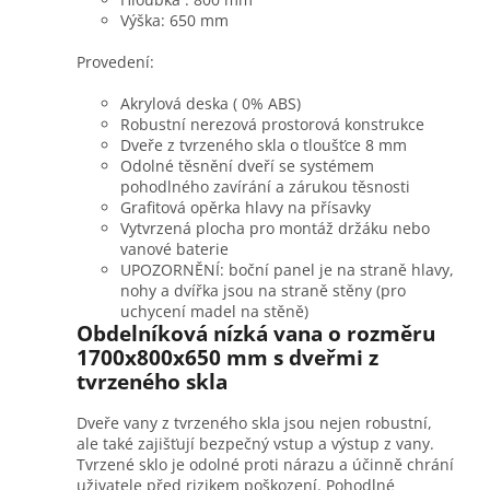
Výška: 650 mm
Provedení:
Akrylová deska ( 0% ABS)
Robustní nerezová prostorová konstrukce
Dveře z tvrzeného skla o tloušťce 8 mm
Odolné těsnění dveří se systémem
pohodlného zavírání a zárukou těsnosti
Grafitová opěrka hlavy na přísavky
Vytvrzená plocha pro montáž držáku nebo
vanové baterie
UPOZORNĚNÍ: boční panel je na straně hlavy,
nohy a dvířka jsou na straně stěny (pro
uchycení madel na stěně)
Obdelníková nízká vana o rozměru
1700x800x650 mm s dveřmi z
tvrzeného skla
Dveře vany z tvrzeného skla jsou nejen robustní,
ale také zajišťují bezpečný vstup a výstup z vany.
Tvrzené sklo je odolné proti nárazu a účinně chrání
uživatele před rizikem poškození. Pohodlné