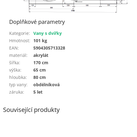
Doplňkové parametry
Kategorie
:
Vany s dvířky
Hmotnost
:
101 kg
EAN
:
5904305713328
materiál
:
akrylát
šířka
:
170 cm
výška
:
65 cm
hloubka
:
80 cm
typ vany
:
obdélníková
záruka
:
5 let
Související produkty