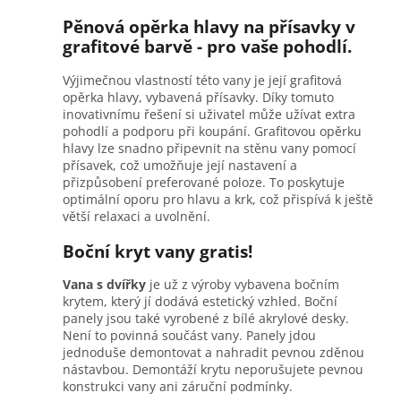
Pěnová opěrka hlavy na přísavky v
grafitové barvě - pro vaše pohodlí.
Výjimečnou vlastností této vany je její grafitová
opěrka hlavy, vybavená přísavky. Díky tomuto
inovativnímu řešení si uživatel může užívat extra
pohodlí a podporu při koupání. Grafitovou opěrku
hlavy lze snadno připevnit na stěnu vany pomocí
přísavek, což umožňuje její nastavení a
přizpůsobení preferované poloze. To poskytuje
optimální oporu pro hlavu a krk, což přispívá k ještě
větší relaxaci a uvolnění.
Boční kryt vany gratis!
Vana s dvířky
je už z výroby vybavena bočním
krytem, který jí dodává estetický vzhled. Boční
panely jsou také vyrobené z bílé akrylové desky.
Není to povinná součást vany. Panely jdou
jednoduše demontovat a nahradit pevnou zděnou
nástavbou. Demontáží krytu neporušujete pevnou
konstrukci vany ani záruční podmínky.