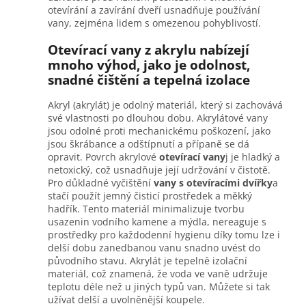
otevírání a zavírání dveří usnadňuje používání
vany, zejména lidem s omezenou pohyblivostí.
Otevírací vany z akrylu nabízejí
mnoho výhod, jako je odolnost,
snadné čištění a tepelná izolace
Akryl (akrylát) je odolný materiál, který si zachovává
své vlastnosti po dlouhou dobu. Akrylátové vany
jsou odolné proti mechanickému poškození, jako
jsou škrábance a odštípnutí a přípaně se dá
opravit. Povrch akrylové
otevírací vany
j je hladký a
netoxický, což usnadňuje její udržování v čistotě.
Pro důkladné vyčištění
vany s otevíracími dvířky
a
stačí použít jemný čisticí prostředek a měkký
hadřík. Tento materiál minimalizuje tvorbu
usazenin vodního kamene a mýdla, nereaguje s
prostředky pro každodenní hygienu díky tomu lze i
delší dobu zanedbanou vanu snadno uvést do
původního stavu. Akrylát je tepelně izolační
materiál, což znamená, že voda ve vaně udržuje
teplotu déle než u jiných typů van. Můžete si tak
užívat delší a uvolněnější koupele.