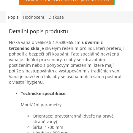
Popis
Hodnocení
Diskuze
Detailní popis produktu
Nízká vana o velikosti 170x80x65 cm
s dveřmi z
tvrzeného skla
je skvělým řešením pro lidi, kteří preferují
pohodlí a bezpečí při koupá
ní. Tato speciálně navržená
vana je ideální pro seniory, osoby se zdravotním
postižením nebo s pohybovým omezením, které mají
potíže s nastupováním a vystupováním z tradičních van.
Vana je navržena tak, aby se osoba mohla sama postarat
o vlastní hygienu.
Technické specifikace:
Montážní parametry:
Orientace: pravostranná (dveře na pravé
straně vany)
Šířka: 1700 mm
Hloubka : 800 mm