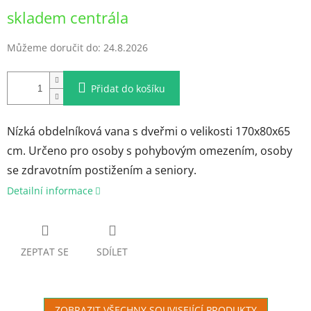
Měrná
skladem centrála
cena:
Můžeme doručit do:
24.8.2026
Přidat do košíku
Nízká obdelníková vana s dveřmi o velikosti 170x80x65
cm. Určeno pro osoby s pohybovým omezením, osoby
se zdravotním postižením a seniory.
Detailní informace
ZEPTAT SE
SDÍLET
ZOBRAZIT VŠECHNY SOUVISEJÍCÍ PRODUKTY