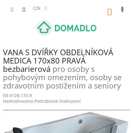
Přejít
na
CZK
NÁKUP
obsah
KOŠÍK
VANA S DVÍŘKY OBDELNÍKOVÁ
MEDICA 170x80 PRAVÁ
bezbarierová
pro osoby s
pohybovým omezením, osoby se
zdravotním postižením a seniory
EB-012B-170-R
Průměrné
Neohodnoceno
Podrobnosti hodnocení
hodnocení
produktu
je
0,0
z