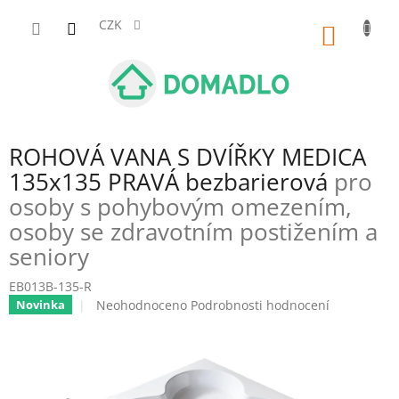
Přejít
na
CZK
NÁKUP
obsah
KOŠÍK
ROHOVÁ VANA S DVÍŘKY MEDICA
135x135 PRAVÁ bezbarierová
pro
osoby s pohybovým omezením,
osoby se zdravotním postižením a
seniory
EB013B-135-R
Průměrné
Neohodnoceno
Podrobnosti hodnocení
Novinka
hodnocení
produktu
je
0,0
z