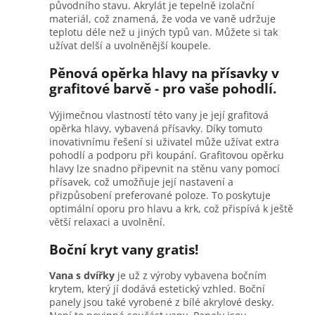
původního stavu. Akrylát je tepelně izolační
materiál, což znamená, že voda ve vaně udržuje
teplotu déle než u jiných typů van. Můžete si tak
užívat delší a uvolněnější koupele.
Pěnová opěrka hlavy na přísavky v
grafitové barvě - pro vaše pohodlí.
Výjimečnou vlastností této vany je její grafitová
opěrka hlavy, vybavená přísavky. Díky tomuto
inovativnímu řešení si uživatel může užívat extra
pohodlí a podporu při koupání. Grafitovou opěrku
hlavy lze snadno připevnit na stěnu vany pomocí
přísavek, což umožňuje její nastavení a
přizpůsobení preferované poloze. To poskytuje
optimální oporu pro hlavu a krk, což přispívá k ještě
větší relaxaci a uvolnění.
Boční kryt vany gratis!
Vana s dvířky
je už z výroby vybavena bočním
krytem, který jí dodává estetický vzhled. Boční
panely jsou také vyrobené z bílé akrylové desky.