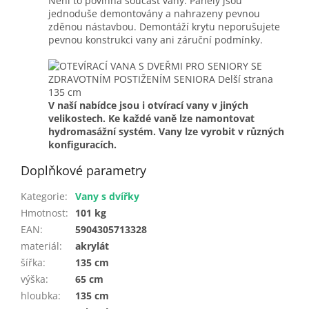
Není to povinná součást vany. Panely jsou
jednoduše demontovány a nahrazeny pevnou
zděnou nástavbou. Demontáží krytu neporušujete
pevnou konstrukci vany ani záruční podmínky.
V naší nabídce jsou i otvírací vany v jiných
velikostech.
Ke každé vaně lze namontovat
hydromasážní systém.
Vany lze vyrobit v různých
konfiguracích.
Doplňkové parametry
Kategorie
:
Vany s dvířky
Hmotnost
:
101 kg
EAN
:
5904305713328
materiál
:
akrylát
šířka
:
135 cm
výška
:
65 cm
hloubka
:
135 cm