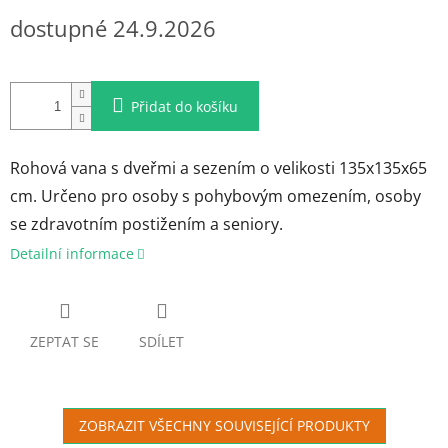
Měrná
dostupné 24.9.2026
cena:
Přidat do košíku
Rohová vana s dveřmi a sezením o velikosti 135x135x65
cm. Určeno pro osoby s pohybovým omezením, osoby
se zdravotním postižením a seniory.
Detailní informace
ZEPTAT SE
SDÍLET
ZOBRAZIT VŠECHNY SOUVISEJÍCÍ PRODUKTY