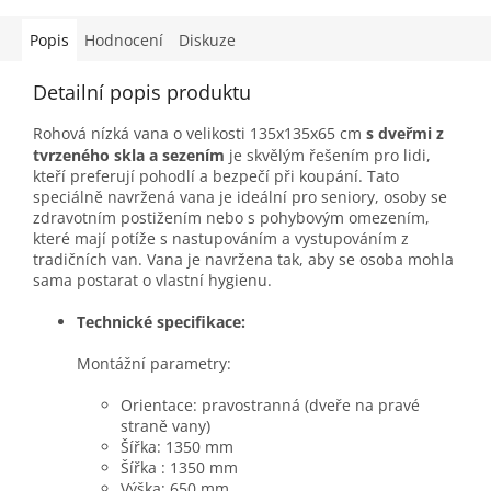
Popis
Hodnocení
Diskuze
Detailní popis produktu
Rohová nízká vana o velikosti 135x135x65 cm
s dveřmi z
tvrzeného skla a sezením
je skvělým řešením pro lidi,
kteří preferují pohodlí a bezpečí při koupá
ní. Tato
speciálně navržená vana je ideální pro seniory, osoby se
zdravotním postižením nebo s pohybovým omezením,
které mají potíže s nastupováním a vystupováním z
tradičních van. Vana je navržena tak, aby se osoba mohla
sama postarat o vlastní hygienu.
Technické specifikace:
Montážní parametry:
Orientace: pravostranná (dveře na pravé
straně vany)
Šířka: 1350 mm
Šířka : 1350 mm
Výška: 650 mm