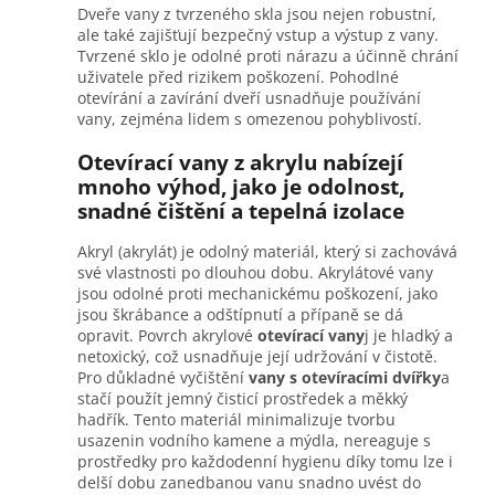
Dveře vany z tvrzeného skla jsou nejen robustní,
ale také zajišťují bezpečný vstup a výstup z vany.
Tvrzené sklo je odolné proti nárazu a účinně chrání
uživatele před rizikem poškození. Pohodlné
otevírání a zavírání dveří usnadňuje používání
vany, zejména lidem s omezenou pohyblivostí.
Otevírací vany z akrylu nabízejí
mnoho výhod, jako je odolnost,
snadné čištění a tepelná izolace
Akryl (akrylát) je odolný materiál, který si zachovává
své vlastnosti po dlouhou dobu. Akrylátové vany
jsou odolné proti mechanickému poškození, jako
jsou škrábance a odštípnutí a přípaně se dá
opravit. Povrch akrylové
otevírací vany
j je hladký a
netoxický, což usnadňuje její udržování v čistotě.
Pro důkladné vyčištění
vany s otevíracími dvířky
a
stačí použít jemný čisticí prostředek a měkký
hadřík. Tento materiál minimalizuje tvorbu
usazenin vodního kamene a mýdla, nereaguje s
prostředky pro každodenní hygienu díky tomu lze i
delší dobu zanedbanou vanu snadno uvést do