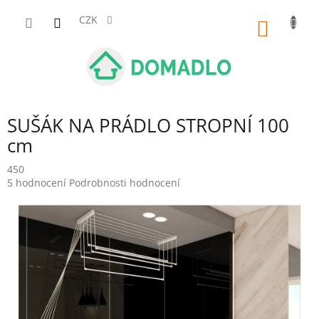
Přejít
na
CZK
NÁKUP
obsah
KOŠÍK
SUŠÁK NA PRÁDLO STROPNÍ 100
cm
450
Průměrné
5 hodnocení
Podrobnosti hodnocení
hodnocení
produktu
je
5,0
z
5
hvězdiček.