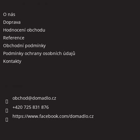
a
Informace pro vás
t
O nás
í
Doprava
Hodnocení obchodu
Reference
Obchodní podmínky
Podmínky ochrany osobních údajů
Kontakty
Kontakt
obchod
@
domadlo.cz
+420 725 831 876
https://www.facebook.com/domadlo.cz
Facebook