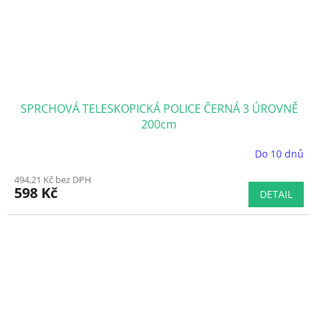
SPRCHOVÁ TELESKOPICKÁ POLICE ČERNÁ 3 ÚROVNĚ
200cm
Do 10 dnů
Průměrné
hodnocení
494,21 Kč bez DPH
produktu
598 Kč
DETAIL
je
5,0
z
5
hvězdiček.