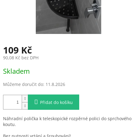
109 Kč
90,08 Kč bez DPH
Měrná
Skladem
cena:
Můžeme doručit do:
11.8.2026
Přidat do košíku
Náhradní polička k teleskopické rozpěrné polici do sprchového
koutu.
Bez nutnosti vrtání a šroubování!