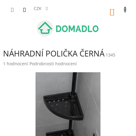
Přejít
na
CZK
NÁKUP
obsah
KOŠÍK
NÁHRADNÍ POLIČKA ČERNÁ
1345
Průměrné
1 hodnocení
Podrobnosti hodnocení
hodnocení
produktu
je
5,0
z
5
hvězdiček.