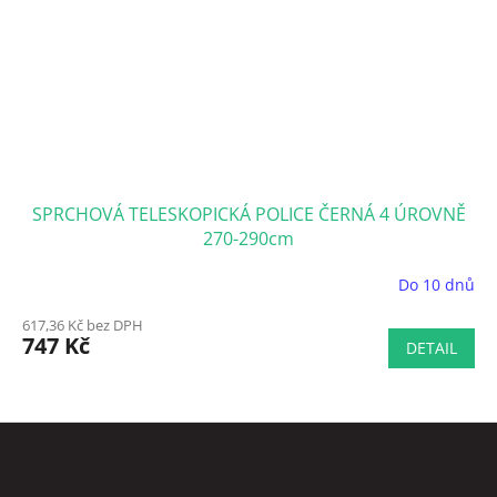
SPRCHOVÁ TELESKOPICKÁ POLICE ČERNÁ 4 ÚROVNĚ
270-290cm
Do 10 dnů
Průměrné
hodnocení
617,36 Kč bez DPH
produktu
747 Kč
DETAIL
je
5,0
z
5
Z
hvězdiček.
á
p