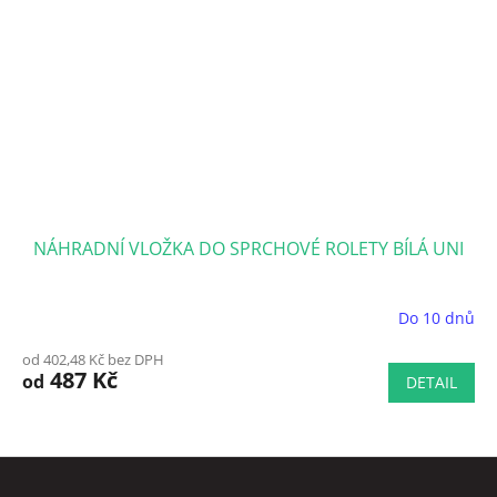
NÁHRADNÍ VLOŽKA DO SPRCHOVÉ ROLETY BÍLÁ UNI
Do 10 dnů
Průměrné
hodnocení
od 402,48 Kč bez DPH
produktu
487 Kč
od
DETAIL
je
5,0
z
5
Z
hvězdiček.
á