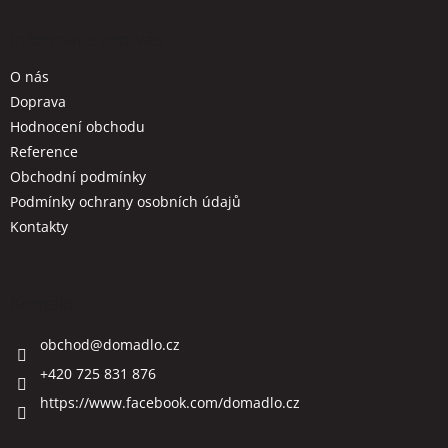
p
a
Informace pro vás
t
O nás
í
Doprava
Hodnocení obchodu
Reference
Obchodní podmínky
Podmínky ochrany osobních údajů
Kontakty
Kontakt
obchod
@
domadlo.cz
+420 725 831 876
https://www.facebook.com/domadlo.cz