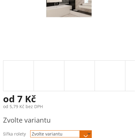
od
7 Kč
od
5,79 Kč
bez DPH
Měrná
Zvolte variantu
cena:
šířka rolety