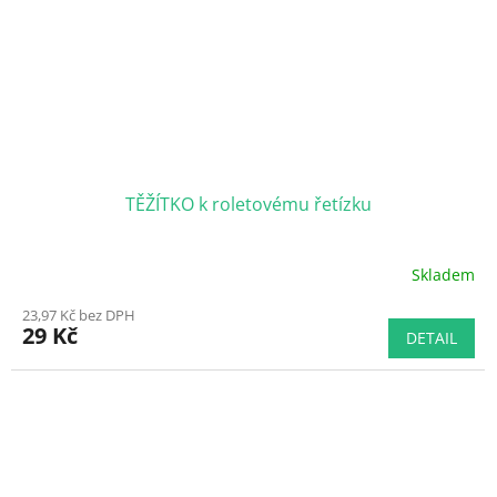
TĚŽÍTKO k roletovému řetízku
Skladem
Průměrné
hodnocení
23,97 Kč bez DPH
produktu
29 Kč
DETAIL
je
5,0
z
5
hvězdiček.