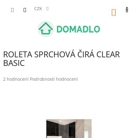
Přejít
na
CZK
NÁKUP
obsah
KOŠÍK
ROLETA SPRCHOVÁ ČIRÁ CLEAR
BASIC
Průměrné
2 hodnocení
Podrobnosti hodnocení
hodnocení
produktu
je
5,0
z
5
hvězdiček.