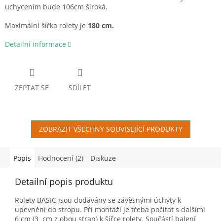
uchycením bude 106cm široká.
Maximální šířka rolety je
180 cm.
Detailní informace
ZEPTAT SE
SDÍLET
ZOBRAZIT VŠECHNY SOUVISEJÍCÍ PRODUKTY
Popis
Hodnocení (2)
Diskuze
Detailní popis produktu
Rolety BASIC jsou dodávány se závěsnými úchyty k
upevnění do stropu. Při montáži je třeba počítat s dalšími
6 cm (3 cm z obou stran) k šířce rolety. Součástí balení