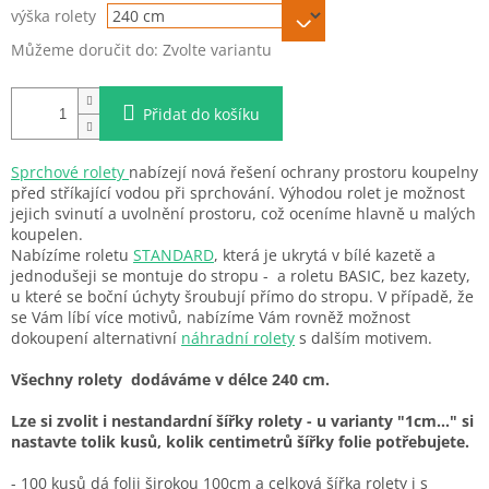
výška rolety
Můžeme doručit do:
Zvolte variantu
Přidat do košíku
Sprchové rolety
nabízejí nová řešení ochrany prostoru koupelny
před stříkající vodou při sprchování. Výhodou rolet je možnost
jejich svinutí a uvolnění prostoru, což oceníme hlavně u malých
koupelen.
Nabízíme roletu
STANDARD
, která je ukrytá v bílé kazetě a
jednodušeji se montuje do stropu - a roletu BASIC, bez kazety,
u které se boční úchyty šroubují přímo do stropu. V případě, že
se Vám líbí více motivů, nabízíme Vám rovněž možnost
dokoupení alternativní
náhradní rolety
s dalším motivem.
Všechny rolety dodáváme v délce 240 cm.
Lze si zvolit i nestandardní šířky rolety - u varianty "1cm..." si
nastavte tolik kusů, kolik centimetrů šířky folie potřebujete.
- 100 kusů dá folii širokou 100cm a celková šířka rolety i s