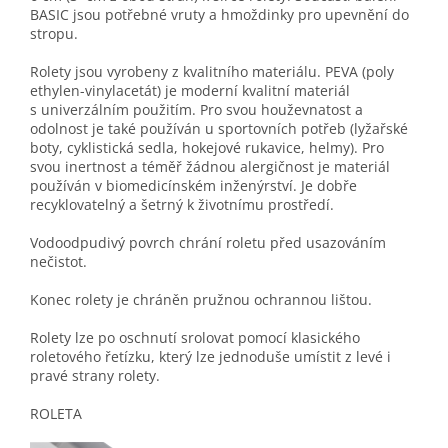
BASIC jsou potřebné vruty a hmoždinky pro upevnění do
stropu.
Rolety jsou vyrobeny z kvalitního materiálu. PEVA (poly
ethylen-vinylacetát) je moderní kvalitní materiál
s univerzálním použitím. Pro svou houževnatost a
odolnost je také používán u sportovních potřeb (lyžařské
boty, cyklistická sedla, hokejové rukavice, helmy). Pro
svou inertnost a téměř žádnou alergičnost je materiál
používán v biomedicínském inženýrství. Je dobře
recyklovatelný a šetrný k životnímu prostředí.
Vodoodpudivý povrch chrání roletu před usazováním
nečistot.
Konec rolety je chráněn pružnou ochrannou lištou.
Rolety lze po oschnutí srolovat pomocí klasického
roletového řetízku, který lze jednoduše umístit z levé i
pravé strany rolety.
ROLETA