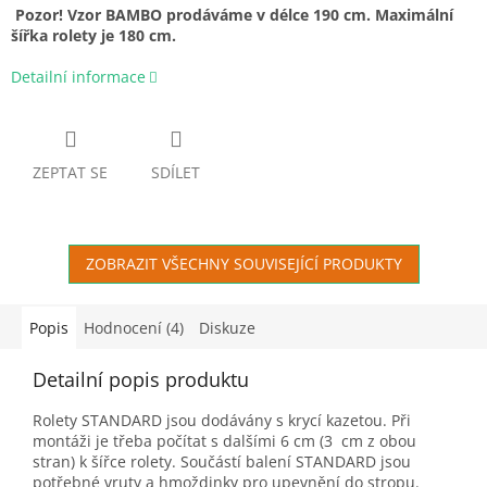
Pozor! Vzor BAMBO prodáváme v délce 190 cm. Maximální
šířka rolety je 180 cm.
Detailní informace
ZEPTAT SE
SDÍLET
ZOBRAZIT VŠECHNY SOUVISEJÍCÍ PRODUKTY
Popis
Hodnocení (4)
Diskuze
Detailní popis produktu
Rolety STANDARD jsou dodávány s krycí kazetou. Při
montáži je třeba počítat s dalšími 6 cm (3 cm z obou
stran) k šířce rolety. Součástí balení STANDARD jsou
potřebné vruty a hmoždinky pro upevnění do stropu.