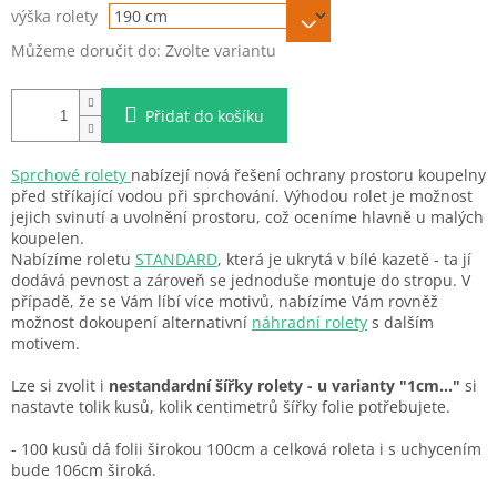
výška rolety
Můžeme doručit do:
Zvolte variantu
Přidat do košíku
Sprchové rolety
nabízejí nová řešení ochrany prostoru koupelny
před stříkající vodou při sprchování. Výhodou rolet je možnost
jejich svinutí a uvolnění prostoru, což oceníme hlavně u malých
koupelen.
Nabízíme roletu
STANDARD
, která je ukrytá v bílé kazetě - ta jí
dodává pevnost a zároveň se jednoduše montuje do stropu. V
případě, že se Vám líbí více motivů, nabízíme Vám rovněž
možnost dokoupení alternativní
náhradní rolety
s dalším
motivem.
Lze si zvolit i
nestandardní šířky rolety - u varianty "1cm..."
si
nastavte tolik kusů, kolik centimetrů šířky folie potřebujete.
- 100 kusů dá folii širokou 100cm a celková roleta i s uchycením
bude 106cm široká.