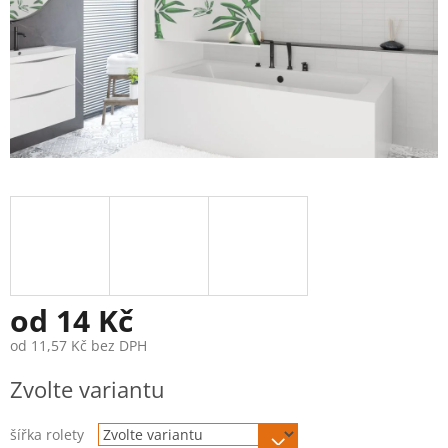
od
14 Kč
od
11,57 Kč
bez DPH
Měrná
Zvolte variantu
cena:
šířka rolety