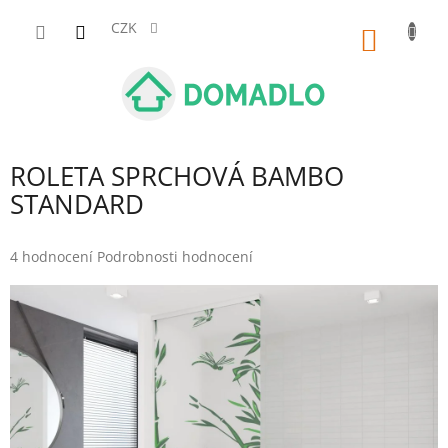
Přejít
na
CZK
NÁKUP
obsah
KOŠÍK
ROLETA SPRCHOVÁ BAMBO
STANDARD
Průměrné
4 hodnocení
Podrobnosti hodnocení
hodnocení
produktu
je
5,0
z
5
hvězdiček.