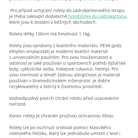
Pro případ uchycení rolety do sádrokartonového stropu
je třeba zakoupit dodatečně
hmoždinky do sádrokartonu
,
které jsou k dostání v běžných obchodech.
Roleta délky 100cm má hmotnost 1,1kg.
Rolety jsou vyrobeny z kvalitního materiálu. PEVA (poly
ethylen-vinylacetát) je moderní kvalitní materiál
s univerzálním použitím. Pro svou houževnatost a
odolnost je také používán u sportovních potřeb (lyžařské
boty, cyklistická sedla, hokejové rukavice, helmy). Pro
svou inertnost a téměř žádnou alergičnost je materiál
používán v biomedicínském inženýrství. Je dobře
recyklovatelný a šetrný k životnímu prostředí.
Vodoodpudivý povrch chrání roletu před usazováním
nečistot.
Konec rolety je chráněn pružnou ochrannou lištou.
Rolety lze po oschnutí srolovat pomocí klasického
roletového řetízku, který lze jednoduše umístit z levé i