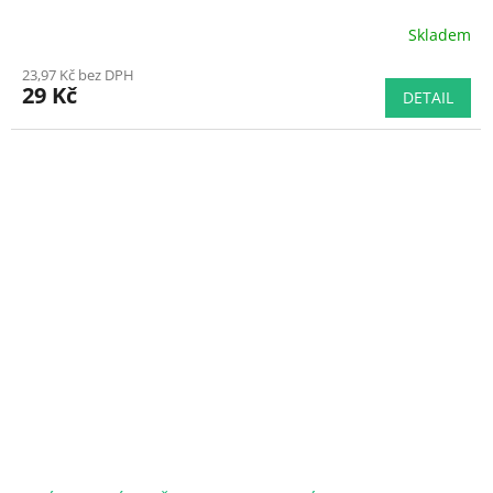
Skladem
Průměrné
hodnocení
23,97 Kč bez DPH
produktu
29 Kč
DETAIL
je
5,0
z
5
hvězdiček.