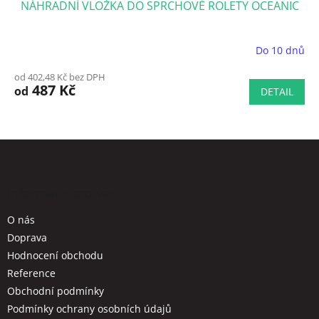
NÁHRADNÍ VLOŽKA DO SPRCHOVÉ ROLETY OCEANIC
Do 10 dnů
od 402,48 Kč bez DPH
487 Kč
od
DETAIL
Z
á
p
a
Informace pro vás
t
O nás
í
Doprava
Hodnocení obchodu
Reference
Obchodní podmínky
Podmínky ochrany osobních údajů