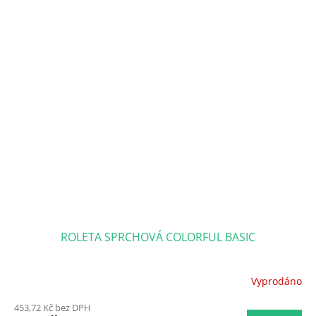
ROLETA SPRCHOVÁ COLORFUL BASIC
Vyprodáno
Průměrné
hodnocení
453,72 Kč bez DPH
produktu