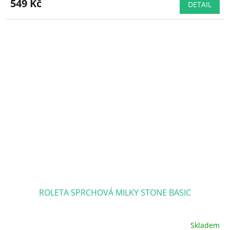
549 Kč
DETAIL
je
5,0
z
5
hvězdiček.
ROLETA SPRCHOVÁ MILKY STONE BASIC
Skladem
Průměrné