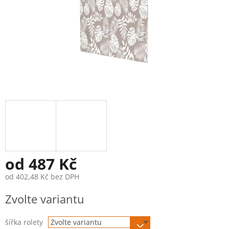
od
487 Kč
od
402,48 Kč
bez DPH
Měrná
Zvolte variantu
cena:
šířka rolety