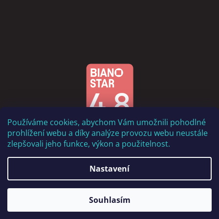
Používáme cookies, abychom Vám umožnili pohodlné
prohlížení webu a díky analýze provozu webu neustále
zlepšovali jeho funkce, výkon a použitelnost.
Nastavení
Vytvořil Shoptet
Souhlasím
Copyright 2026
DOMADLO.CZ
. Všechna práva vyhrazena.