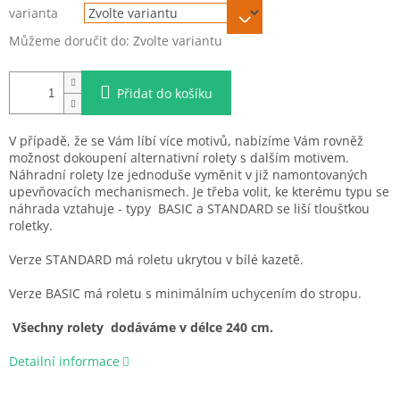
varianta
Můžeme doručit do:
Zvolte variantu
Přidat do košíku
V případě, že se Vám líbí více motivů, nabízíme Vám rovněž
možnost dokoupení alternativní rolety s dalším motivem.
Náhradní rolety lze jednoduše vyměnit v již namontovaných
upevňovacích mechanismech. Je třeba volit, ke kterému typu se
náhrada vztahuje - typy BASIC a STANDARD se liší tloušťkou
roletky.
Verze STANDARD má roletu ukrytou v bílé kazetě.
Verze BASIC má roletu s minimálním uchycením do stropu.
Všechny rolety dodáváme v délce 240 cm.
Detailní informace