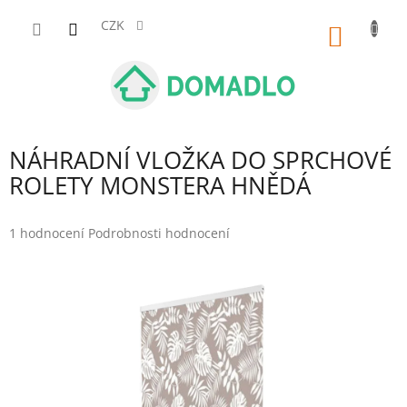
Přejít
na
CZK
NÁKUP
obsah
KOŠÍK
NÁHRADNÍ VLOŽKA DO SPRCHOVÉ
ROLETY MONSTERA HNĚDÁ
Průměrné
1 hodnocení
Podrobnosti hodnocení
hodnocení
produktu
je
5,0
z
5
hvězdiček.