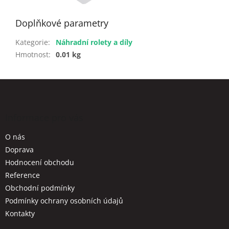
Doplňkové parametry
Kategorie
:
Náhradní rolety a díly
Hmotnost
:
0.01 kg
Z
á
p
a
Informace pro vás
t
O nás
í
Doprava
Hodnocení obchodu
Reference
Obchodní podmínky
Podmínky ochrany osobních údajů
Kontakty