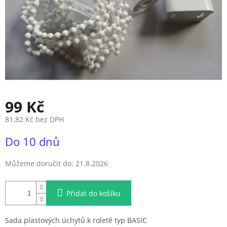
99 Kč
81,82 Kč bez DPH
Měrná
Do 10 dnů
cena:
Můžeme doručit do:
21.8.2026
Přidat do košíku
Sada plastových úchytů k roletě typ BASIC