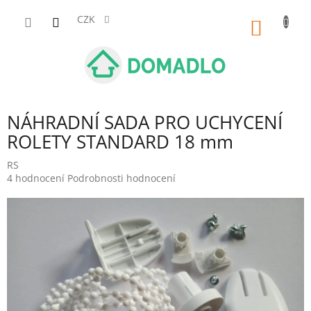
Přejít
na
CZK
NÁKUP
obsah
KOŠÍK
NÁHRADNÍ SADA PRO UCHYCENÍ
ROLETY STANDARD 18 mm
RS
Průměrné
4 hodnocení
Podrobnosti hodnocení
hodnocení
produktu
je
5,0
z
5
hvězdiček.