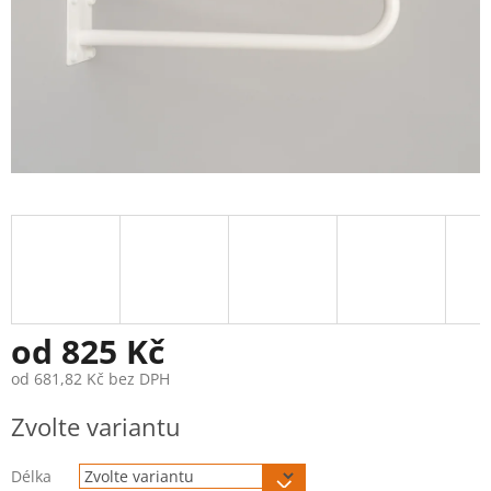
od
825 Kč
od
681,82 Kč
bez DPH
Měrná
Zvolte variantu
cena:
Délka