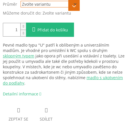
Průměr
Můžeme doručit do:
Zvolte variantu
Přidat do košíku
Pevné madlo typu "U" patří k oblíbeným a univerzálním
madlům. Je vhodné pro umístění k WC spolu s druhým
sklopným typem
jako opora při usedání a vstávání z toalety. Lze
jej použít u umyvadla ale také dle potřeby kdekoli v prostoru
koupelny. V místech, kde je wc nebo umyvadlo zavěšeno do
konstrukce za sadrokartonem či jiným způsobem, kde se nelze
spolehnout na ukotvení do stěny, nabízíme
madlo s ukotvením
do podlahy
.
Detailní informace
ZEPTAT SE
SDÍLET