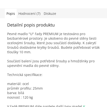
Popis
Hodnocení (7)
Diskuze
Detailní popis produktu
Pevné madlo "U" řady PREMIUM je testováno pro
bezbariérové prostory. Je ukotveno do pevné stěny šesti
ocelovými šrouby, které jsou součástí dodávky. K zakrytí
šroubů dodáváme krytky šroubů. Budete potřebovat vrták
tloušky 10 mm.
Součástí balení jsou potřebné šrouby a hmoždinky pro
upevnění madla do pevné stěny.
Technická specifikace:
materiál: ocel
průměr profilu: 25mm
barva: bílá
nosnost : 120 kg
V řadě PREMIUM dále najdete další typy madel
K