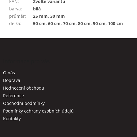
EAN
:
Zvolte variantu
barva
:
bílá
průměr
:
25 mm, 30 mm
délka
:
50 cm, 60 cm, 70 cm, 80 cm, 90 cm, 100 cm
Z
á
p
a
Informace pro vás
t
O nás
í
Doprava
Hodnocení obchodu
Reference
Obchodní podmínky
Podmínky ochrany osobních údajů
Kontakty