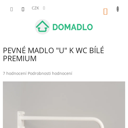
Přejít
na
CZK
NÁKUP
obsah
KOŠÍK
PEVNÉ MADLO "U" K WC BÍLÉ
PREMIUM
Průměrné
7 hodnocení
Podrobnosti hodnocení
hodnocení
produktu
je
5,0
z
5
hvězdiček.